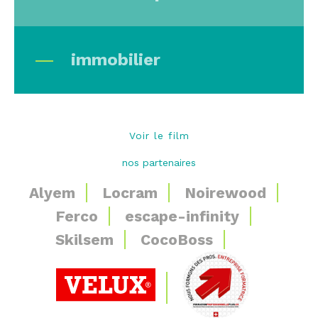
immobilier
Voir le film
nos partenaires
Alyem
Locram
Noirewood
Ferco
escape-infinity
Skilsem
CocoBoss