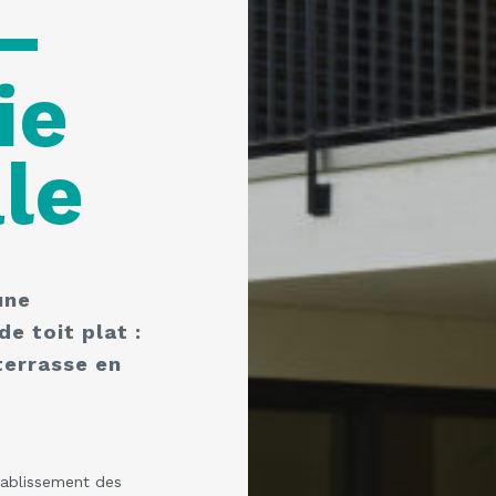
–
ie
le
une
e toit plat :
terrasse en
tablissement des