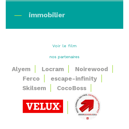
immobilier
Voir le film
nos partenaires
Alyem
Locram
Noirewood
Ferco
escape-infinity
Skilsem
CocoBoss